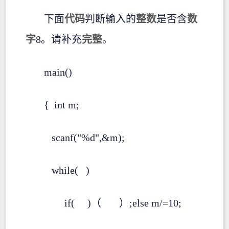
下面
代码
判断输入的
整数
是否含
数
字
8。请补充
完整
。
main()
{ int m;
scanf("%d",&m);
while( )
if( )（ ）;else m/=10;