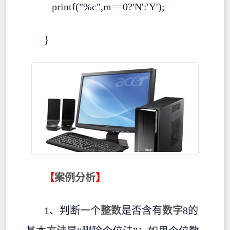
printf("%c",m==0?'N':'Y');
}
【
案例
分析
】
1、判断一个
整数
是否含有
数字
8的