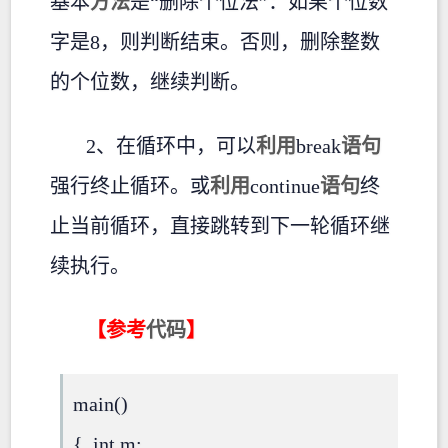
基本
方法
是“删除个位法”：如果个位数
字是8，则判断结束。否则，删除整数
的个位数，继续判断。
2、在循环中，可以
利用
break
语句
强行终止循环。或
利用
continue
语句
终
止当前循环，直接跳转到下一轮循环继
续执行。
【参考
代码
】
main()
{ int m;