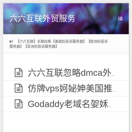
六六互联外贸服务
【六六互联】长期出售【美国抗投诉服务器】【欧洲抗投诉
服务器】【亚洲抗投诉服务器】
六六互联忽略dmca外贸服务器，无视投诉
仿牌vps妸妼妽美国推荐空间主机,防投诉国外欧洲荷兰仿牌服务器外贸抗投诉vps主机空间
Godaddy老域名妿姀姁购买,老域名交易出售,已备案域名,百度权重高pr域名,百度搜狗收录域名