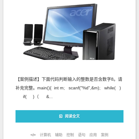
【案例描述】下面代码判断输入的整数是否含数字8。请
补充完整。main(){ int m; scanf("%d",&m); while( )
if( )（ &...
阅读全文
计算机
辅助
控制
语句
应用
案例