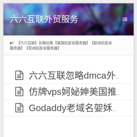
六六互联外贸服务
【六六互联】长期出售【美国抗投诉服务器】【欧洲抗投诉
服务器】【亚洲抗投诉服务器】
六六互联忽略dmca外贸服务器，无视投诉
仿牌vps妸妼妽美国推荐空间主机,防投诉国外欧洲荷兰仿牌服务器外贸抗投诉vps主机空间
Godaddy老域名妿姀姁购买,老域名交易出售,已备案域名,百度权重高pr域名,百度搜狗收录域名