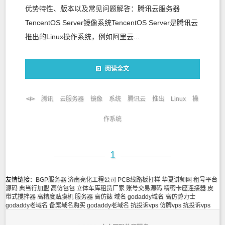
优势特性、版本以及常见问题解答：腾讯云服务器
TencentOS Server镜像系统TencentOS Server是腾讯云
推出的Linux操作系统，例如阿里云...
阅读全文
腾讯
云服务器
镜像
系统
腾讯云
推出
Linux
操
作系统
1
友情链接：
BGP服务器
济南亮化工程公司
PCB线路板打样
华夏讲师网
租号平台
源码
典当行加盟
高仿包包
立体车库租赁厂家
账号交易源码
精密卡座连接器
皮
带式搅拌器
高精度贴膜机
服务器
高仿錶
域名
godaddy域名
高仿勞力士
godaddy老域名
备案域名购买
godaddy老域名
抗投诉vps
仿牌vps
抗投诉vps