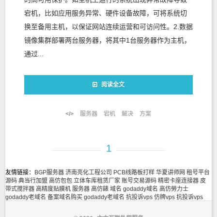
宕机，比如应用服务异常、硬件设备故障，可将系统切
换至备用主机，以保证网站连续运营和可访问性。2.数据
镜像集群部署两台服务器，将其中1台服务器作为主机，
通过...
阅读全文
服务器
宕机
解决
方案
1
友情链接：
BGP服务器
济南亮化工程公司
PCB线路板打样
华夏讲师网
租号平台
源码
典当行加盟
高仿包包
立体车库租赁厂家
账号交易源码
精密卡座连接器
皮
带式搅拌器
高精度贴膜机
服务器
高仿錶
域名
godaddy域名
高仿勞力士
godaddy老域名
备案域名购买
godaddy老域名
抗投诉vps
仿牌vps
抗投诉vps