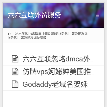
六六互联外贸服务
【六六互联】长期出售【美国抗投诉服务器】【欧洲抗投诉
服务器】【亚洲抗投诉服务器】
六六互联忽略dmca外贸服务器，无视投诉
仿牌vps妸妼妽美国推荐空间主机,防投诉国外欧洲荷兰仿牌服务器外贸抗投诉vps主机空间
Godaddy老域名妿姀姁购买,老域名交易出售,已备案域名,百度权重高pr域名,百度搜狗收录域名