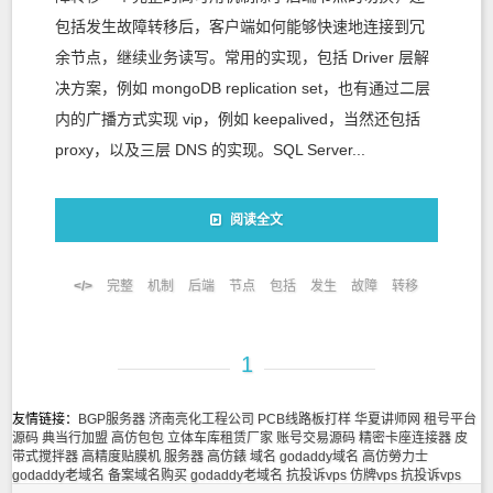
包括发生故障转移后，客户端如何能够快速地连接到冗
余节点，继续业务读写。常用的实现，包括 Driver 层解
决方案，例如 mongoDB replication set，也有通过二层
内的广播方式实现 vip，例如 keepalived，当然还包括
proxy，以及三层 DNS 的实现。SQL Server...
阅读全文
完整
机制
后端
节点
包括
发生
故障
转移
1
友情链接：
BGP服务器
济南亮化工程公司
PCB线路板打样
华夏讲师网
租号平台
源码
典当行加盟
高仿包包
立体车库租赁厂家
账号交易源码
精密卡座连接器
皮
带式搅拌器
高精度贴膜机
服务器
高仿錶
域名
godaddy域名
高仿勞力士
godaddy老域名
备案域名购买
godaddy老域名
抗投诉vps
仿牌vps
抗投诉vps