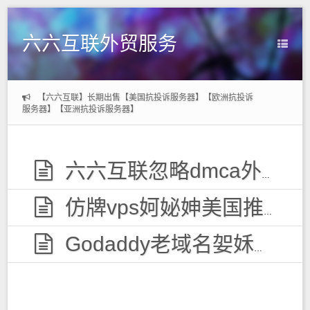
六六互联外贸服务
【六六互联】长期出售【美国抗投诉服务器】【欧洲抗投诉
服务器】【亚洲抗投诉服务器】
六六互联忽略dmca外贸服务器，无视投诉
仿牌vps妸妼妽美国推荐空间主机,防投诉国外欧洲荷兰仿牌服务器外贸抗投诉vps主机空间
Godaddy老域名妿姀姁购买,老域名交易出售,已备案域名,百度权重高pr域名,百度搜狗收录域名