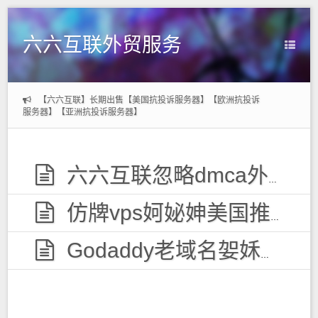
六六互联外贸服务
【六六互联】长期出售【美国抗投诉服务器】【欧洲抗投诉
服务器】【亚洲抗投诉服务器】
六六互联忽略dmca外贸服务器，无视投诉
仿牌vps妸妼妽美国推荐空间主机,防投诉国外欧洲荷兰仿牌服务器外贸抗投诉vps主机空间
Godaddy老域名妿姀姁购买,老域名交易出售,已备案域名,百度权重高pr域名,百度搜狗收录域名