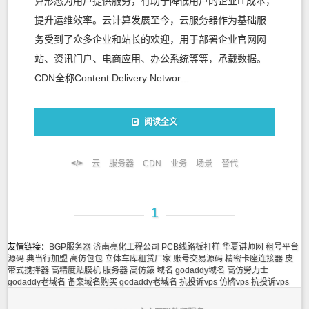
算形态为用户提供服务，有助于降低用户的企业IT成本，
提升运维效率。云计算发展至今，云服务器作为基础服
务受到了众多企业和站长的欢迎，用于部署企业官网网
站、资讯门户、电商应用、办公系统等等，承载数据。
CDN全称Content Delivery Networ...
阅读全文
云
服务器
CDN
业务
场景
替代
1
友情链接：
BGP服务器
济南亮化工程公司
PCB线路板打样
华夏讲师网
租号平台
源码
典当行加盟
高仿包包
立体车库租赁厂家
账号交易源码
精密卡座连接器
皮
带式搅拌器
高精度贴膜机
服务器
高仿錶
域名
godaddy域名
高仿勞力士
godaddy老域名
备案域名购买
godaddy老域名
抗投诉vps
仿牌vps
抗投诉vps