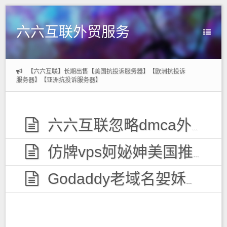
六六互联外贸服务
【六六互联】长期出售【美国抗投诉服务器】【欧洲抗投诉
服务器】【亚洲抗投诉服务器】
六六互联忽略dmca外贸服务器，无视投诉
仿牌vps妸妼妽美国推荐空间主机,防投诉国外欧洲荷兰仿牌服务器外贸抗投诉vps主机空间
Godaddy老域名妿姀姁购买,老域名交易出售,已备案域名,百度权重高pr域名,百度搜狗收录域名