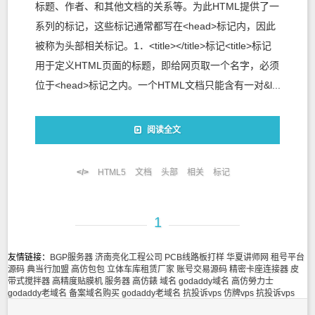
标题、作者、和其他文档的关系等。为此HTML提供了一
系列的标记，这些标记通常都写在<head>标记内，因此
被称为头部相关标记。1．<title></title>标记<title>标记
用于定义HTML页面的标题，即给网页取一个名字，必须
位于<head>标记之内。一个HTML文档只能含有一对&l...
阅读全文
HTML5
文档
头部
相关
标记
1
友情链接：
BGP服务器
济南亮化工程公司
PCB线路板打样
华夏讲师网
租号平台
源码
典当行加盟
高仿包包
立体车库租赁厂家
账号交易源码
精密卡座连接器
皮
带式搅拌器
高精度贴膜机
服务器
高仿錶
域名
godaddy域名
高仿勞力士
godaddy老域名
备案域名购买
godaddy老域名
抗投诉vps
仿牌vps
抗投诉vps