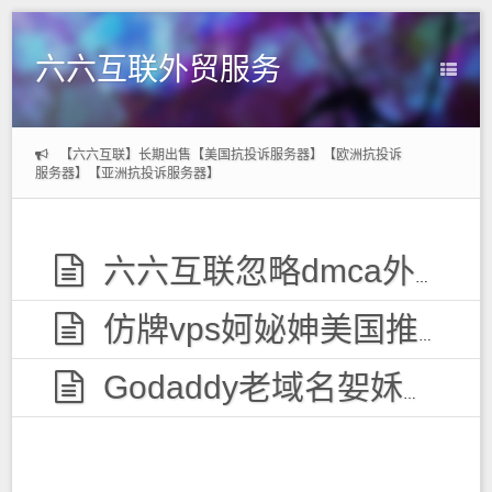
六六互联外贸服务
【六六互联】长期出售【美国抗投诉服务器】【欧洲抗投诉
服务器】【亚洲抗投诉服务器】
六六互联忽略dmca外贸服务器，无视投诉
仿牌vps妸妼妽美国推荐空间主机,防投诉国外欧洲荷兰仿牌服务器外贸抗投诉vps主机空间
Godaddy老域名妿姀姁购买,老域名交易出售,已备案域名,百度权重高pr域名,百度搜狗收录域名