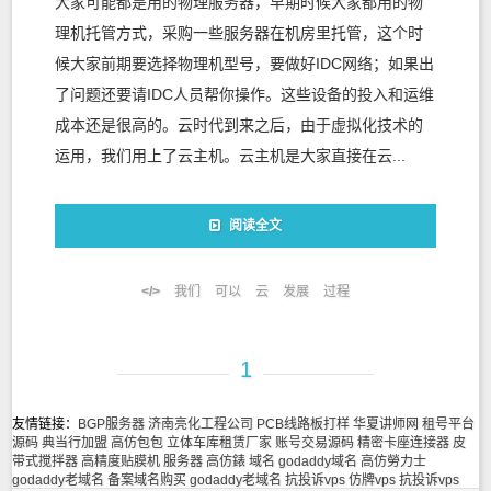
大家可能都是用的物理服务器，早期时候大家都用的物
理机托管方式，采购一些服务器在机房里托管，这个时
候大家前期要选择物理机型号，要做好IDC网络；如果出
了问题还要请IDC人员帮你操作。这些设备的投入和运维
成本还是很高的。云时代到来之后，由于虚拟化技术的
运用，我们用上了云主机。云主机是大家直接在云...
阅读全文
我们
可以
云
发展
过程
1
友情链接：
BGP服务器
济南亮化工程公司
PCB线路板打样
华夏讲师网
租号平台
源码
典当行加盟
高仿包包
立体车库租赁厂家
账号交易源码
精密卡座连接器
皮
带式搅拌器
高精度贴膜机
服务器
高仿錶
域名
godaddy域名
高仿勞力士
godaddy老域名
备案域名购买
godaddy老域名
抗投诉vps
仿牌vps
抗投诉vps