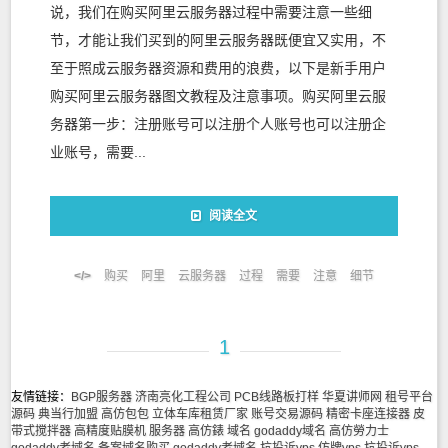
说，我们在购买阿里云服务器过程中需要注意一些细
节，才能让我们买到的阿里云服务器既便宜又实用，不
至于照成云服务器资源和费用的浪费，以下是新手用户
购买阿里云服务器图文教程及注意事项。购买阿里云服
务器第一步：注册账号可以注册个人账号也可以注册企
业账号，需要...
阅读全文
购买
阿里
云服务器
过程
需要
注意
细节
1
友情链接：
BGP服务器
济南亮化工程公司
PCB线路板打样
华夏讲师网
租号平台
源码
典当行加盟
高仿包包
立体车库租赁厂家
账号交易源码
精密卡座连接器
皮
带式搅拌器
高精度贴膜机
服务器
高仿錶
域名
godaddy域名
高仿勞力士
godaddy老域名
备案域名购买
godaddy老域名
抗投诉vps
仿牌vps
抗投诉vps