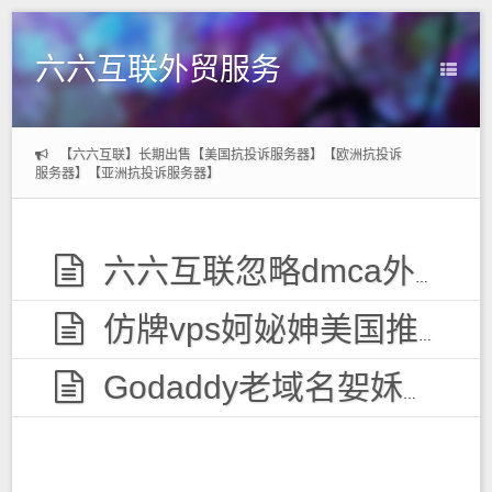
六六互联外贸服务
【六六互联】长期出售【美国抗投诉服务器】【欧洲抗投诉
服务器】【亚洲抗投诉服务器】
六六互联忽略dmca外贸服务器，无视投诉
仿牌vps妸妼妽美国推荐空间主机,防投诉国外欧洲荷兰仿牌服务器外贸抗投诉vps主机空间
Godaddy老域名妿姀姁购买,老域名交易出售,已备案域名,百度权重高pr域名,百度搜狗收录域名