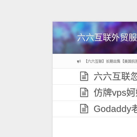
六六互联外贸服
【六六互联】长期出售【美国抗
六六互联忽
仿牌vps妸妼妽
Godaddy老域