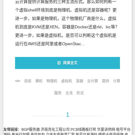
云计算提供计算服务的三种主流形式。那么如何判断一
个虚拟shell环境到底是物理机、虚拟机还是容器呢？更
进一步，如果是物理机，这个物理机厂商是什么，虚拟
机到底是KVM还是XEN，容器是Docker还是rkt、lxc等？
更进一步，如果是虚拟机，是否可以判断这个虚拟机是
运行在AWS还是阿里或者OpenStac...
阅读全文
目前
裸机
物理机
虚拟机
容器
云计算
提供
计算
服务
主流
形式
1
友情链接：
BGP服务器
济南亮化工程公司
PCB线路板打样
华夏讲师网
租号平台
源码
典当行加盟
高仿包包
立体车库租赁厂家
账号交易源码
精密卡座连接器
皮