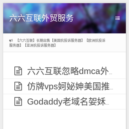
六六互联外贸服务
【六六互联】长期出售【美国抗投诉服务器】【欧洲抗投诉
服务器】【亚洲抗投诉服务器】
六六互联忽略dmca外贸服务器，无视投诉
仿牌vps妸妼妽美国推荐空间主机,防投诉国外欧洲荷兰仿牌服务器外贸抗投诉vps主机空间
Godaddy老域名妿姀姁购买,老域名交易出售,已备案域名,百度权重高pr域名,百度搜狗收录域名