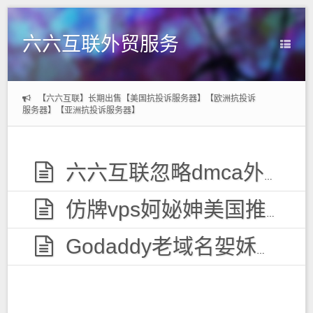
六六互联外贸服务
【六六互联】长期出售【美国抗投诉服务器】【欧洲抗投诉
服务器】【亚洲抗投诉服务器】
六六互联忽略dmca外贸服务器，无视投诉
仿牌vps妸妼妽美国推荐空间主机,防投诉国外欧洲荷兰仿牌服务器外贸抗投诉vps主机空间
Godaddy老域名妿姀姁购买,老域名交易出售,已备案域名,百度权重高pr域名,百度搜狗收录域名