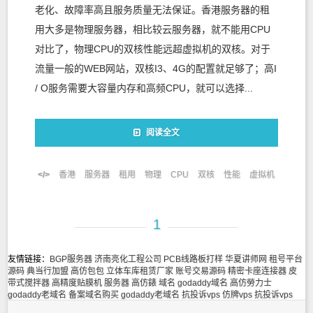
老化、故障率高且服务质量无法保证。香港服务器的租
用大多是物理服务器，相比较云服务器，就不能用CPU
对比了，物理CPU的双核性能远超虚拟机的双核。对于
流量一般的WEB网站，双核I3、4G的配置就足够了；高I
/ O服务需要大容量内存和高频CPU，就可以选择...
阅读全文
香港
服务器
租用
物理
CPU
双核
性能
虚拟机
1
友情链接：
BGP服务器
济南亮化工程公司
PCB线路板打样
华夏讲师网
租号平台
源码
典当行加盟
高仿包包
立体车库租赁厂家
账号交易源码
精密卡座连接器
皮
带式搅拌器
高精度贴膜机
服务器
高仿錶
域名
godaddy域名
高仿勞力士
godaddy老域名
备案域名购买
godaddy老域名
抗投诉vps
仿牌vps
抗投诉vps