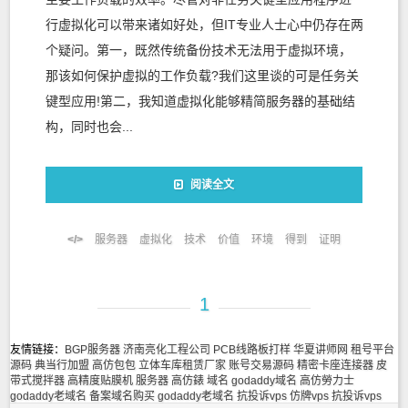
行虚拟化可以带来诸如好处，但IT专业人士心中仍存在两
个疑问。第一，既然传统备份技术无法用于虚拟环境，
那该如何保护虚拟的工作负载?我们这里谈的可是任务关
键型应用!第二，我知道虚拟化能够精简服务器的基础结
构，同时也会...
阅读全文
服务器
虚拟化
技术
价值
环境
得到
证明
1
友情链接：
BGP服务器
济南亮化工程公司
PCB线路板打样
华夏讲师网
租号平台
源码
典当行加盟
高仿包包
立体车库租赁厂家
账号交易源码
精密卡座连接器
皮
带式搅拌器
高精度贴膜机
服务器
高仿錶
域名
godaddy域名
高仿勞力士
godaddy老域名
备案域名购买
godaddy老域名
抗投诉vps
仿牌vps
抗投诉vps