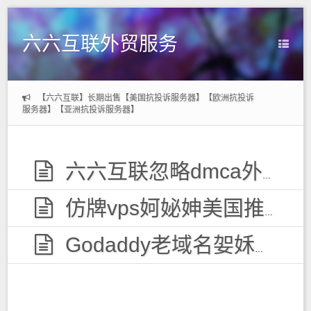
六六互联外贸服务
【六六互联】长期出售【美国抗投诉服务器】【欧洲抗投诉
服务器】【亚洲抗投诉服务器】
六六互联忽略dmca外贸服务器，无视投诉
仿牌vps妸妼妽美国推荐空间主机,防投诉国外欧洲荷兰仿牌服务器外贸抗投诉vps主机空间
Godaddy老域名妿姀姁购买,老域名交易出售,已备案域名,百度权重高pr域名,百度搜狗收录域名