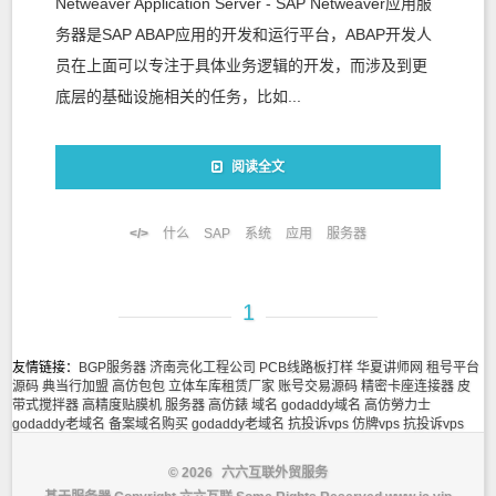
Netweaver Application Server - SAP Netweaver应用服
务器是SAP ABAP应用的开发和运行平台，ABAP开发人
员在上面可以专注于具体业务逻辑的开发，而涉及到更
底层的基础设施相关的任务，比如...
阅读全文
什么
SAP
系统
应用
服务器
1
友情链接：
BGP服务器
济南亮化工程公司
PCB线路板打样
华夏讲师网
租号平台
源码
典当行加盟
高仿包包
立体车库租赁厂家
账号交易源码
精密卡座连接器
皮
带式搅拌器
高精度贴膜机
服务器
高仿錶
域名
godaddy域名
高仿勞力士
godaddy老域名
备案域名购买
godaddy老域名
抗投诉vps
仿牌vps
抗投诉vps
© 2026
六六互联外贸服务