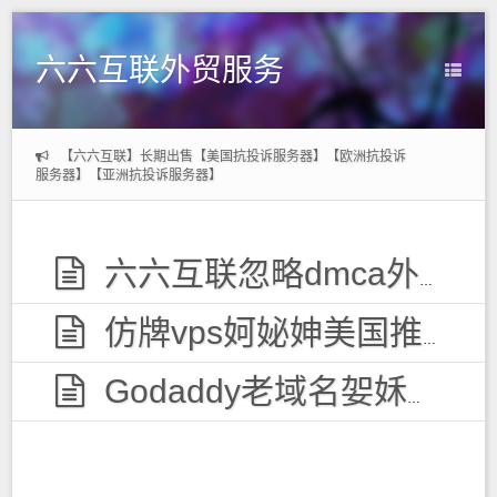
六六互联外贸服务
【六六互联】长期出售【美国抗投诉服务器】【欧洲抗投诉
服务器】【亚洲抗投诉服务器】
六六互联忽略dmca外贸服务器，无视投诉
仿牌vps妸妼妽美国推荐空间主机,防投诉国外欧洲荷兰仿牌服务器外贸抗投诉vps主机空间
Godaddy老域名妿姀姁购买,老域名交易出售,已备案域名,百度权重高pr域名,百度搜狗收录域名