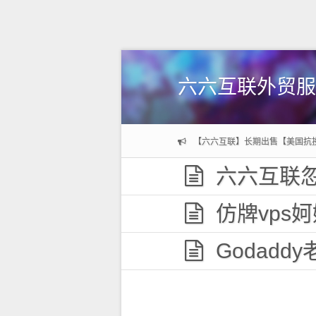
六六互联外贸服
【六六互联】长期出售【美国抗
六六互联忽
仿牌vps妸妼妽
Godaddy老域