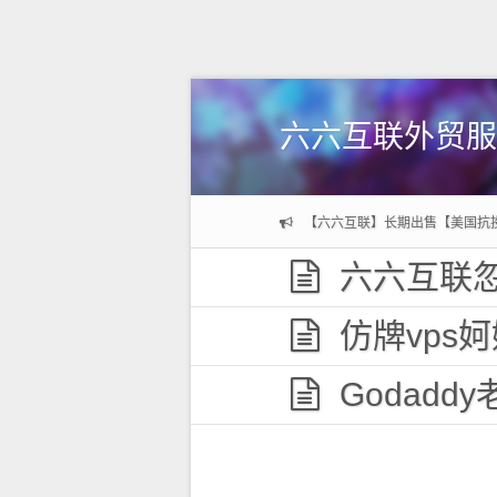
六六互联外贸服
【六六互联】长期出售【美国抗
六六互联忽
仿牌vps妸妼妽
Godaddy老域