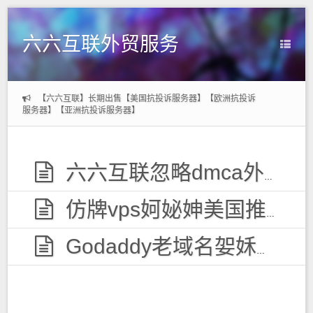
六六互联外贸服务
【六六互联】长期出售【美国抗投诉服务器】【欧洲抗投诉
服务器】【亚洲抗投诉服务器】
六六互联忽略dmca外贸服务器，无视投诉
仿牌vps妸妼妽美国推荐空间主机,防投诉国外欧洲荷兰仿牌服务器外贸抗投诉vps主机空间
Godaddy老域名妿姀姁购买,老域名交易出售,已备案域名,百度权重高pr域名,百度搜狗收录域名