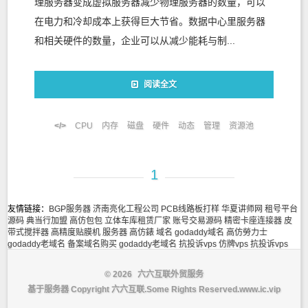
理服务器变成虚拟服务器减少物理服务器的数量，可以
在电力和冷却成本上获得巨大节省。数据中心里服务器
和相关硬件的数量，企业可以从减少能耗与制...
阅读全文
CPU
内存
磁盘
硬件
动态
管理
资源池
1
友情链接：
BGP服务器
济南亮化工程公司
PCB线路板打样
华夏讲师网
租号平台
源码
典当行加盟
高仿包包
立体车库租赁厂家
账号交易源码
精密卡座连接器
皮
带式搅拌器
高精度贴膜机
服务器
高仿錶
域名
godaddy域名
高仿勞力士
godaddy老域名
备案域名购买
godaddy老域名
抗投诉vps
仿牌vps
抗投诉vps
© 2026
六六互联外贸服务
基于
服务器
Copyright 六六互联.Some Rights Reserved.
www.ic.vip