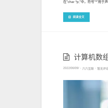
在"char *p;"中，符号"*"用
阅读全文
计算机数
2022/06/09/
-
-
六六互联
暂无评