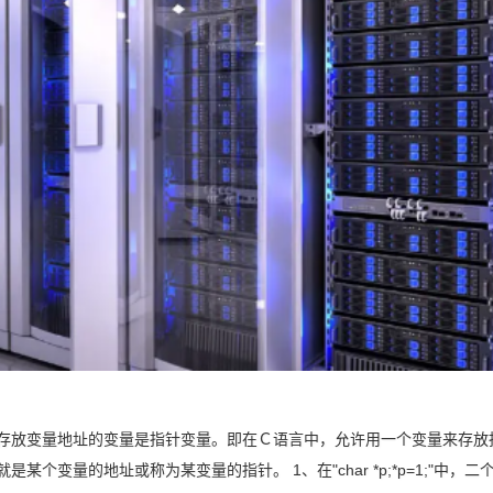
存放变量地址的变量是指针变量。即在Ｃ语言中，允许用一个变量来存放
某个变量的地址或称为某变量的指针。 1、在"char *p;*p=1;"中，二