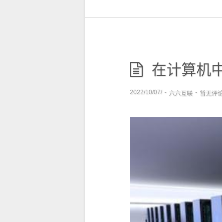
在计算机中采
2022/10/07/
-
-
六六互联
暂无评