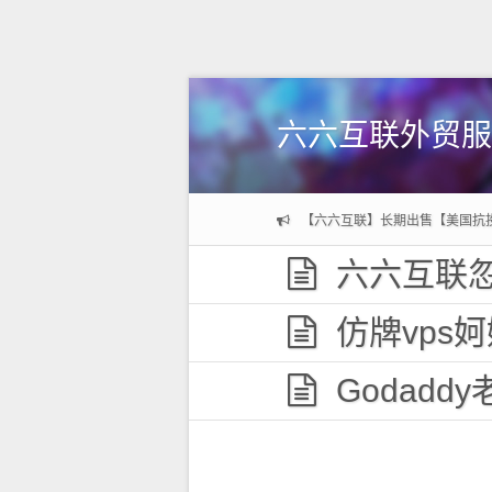
六六互联外贸服
【六六互联】长期出售【美国抗
六六互联忽
仿牌vps妸妼妽
Godaddy老域