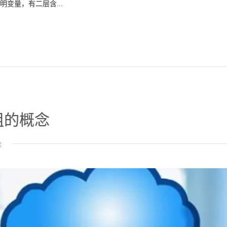
于声明变量，有二层含...
组的概念
论